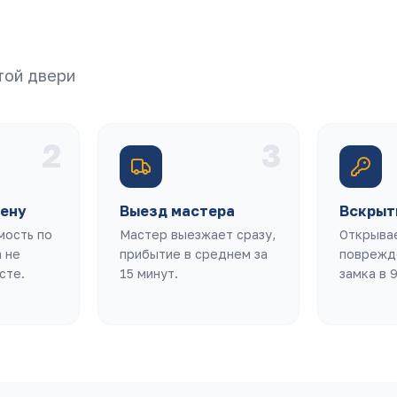
той двери
2
3
ену
Выезд мастера
Вскрыт
мость по
Мастер выезжает сразу,
Открыва
 не
прибытие в среднем за
поврежд
сте.
15 минут.
замка в 