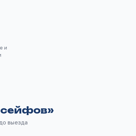
е и
и
 сейфов
»
 до выезда