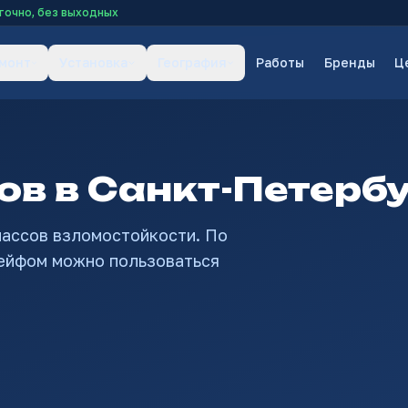
точно, без выходных
емонт
Установка
География
Работы
Бренды
Ц
в в Санкт-Петерб
лассов взломостойкости. По
ейфом можно пользоваться