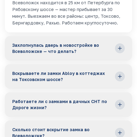
Всеволожск находится в 25 км от Петербурга по
Рябовскому шоссе — мастер прибывает за 30
минут. Выезжаем во все районы: центр, Токсово,
Бернгардовку, Рахью. Работаем круглосуточно.
Захлопнулась дверь в новостройке во
Всеволожске — что делать?
Позвоните нам — мастер приедет за 30 минут.
Вскрываете ли замки Abloy в коттеджах
Специализируемся на цилиндровых замках Kale,
на Токсовском шоссе?
Cisa, Mottura в ЖК Всеволожска. Работаем
аккуратно без повреждений новых дверей.
Да, Abloy Protec и Abloy Diskus — наш профиль. В
Работаете ли с замками в дачных СНТ по
коттеджных посёлках вдоль Токсовского шоссе
Дороге жизни?
они встречаются часто. Стоимость вскрытия
уточняется по телефону.
Да, выезжаем в СНТ вдоль Дороги жизни
Сколько стоит вскрытие замка во
(Рябовское шоссе). Весной и осенью много
Всеволожске?