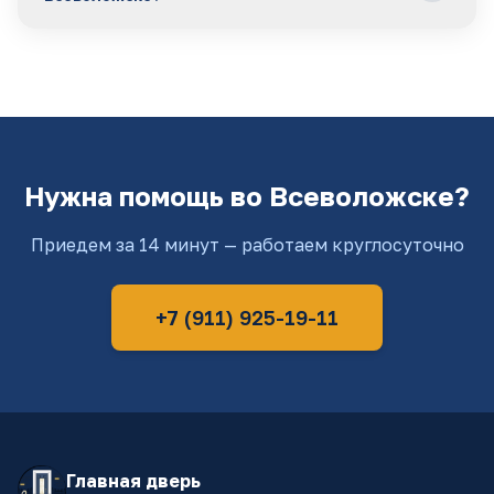
обращений: замки не открываются после зимовки.
Приедем и решим.
Вскрытие от 1500 рублей, замена от 700 рублей за
работу. Цена фиксируется по телефону до
выезда. Выезд и диагностика бесплатно.
Нужна помощь
во Всеволожске
?
Приедем за
14 минут
— работаем круглосуточно
+7 (911) 925-19-11
Главная дверь