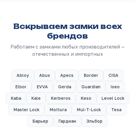
Вскрываем замки всех
брендов
Работаем с замками любых производителей —
отечественных и импортных
Abloy
Abus
Apecs
Border
CISA
Elbor
EVVA
Gerda
Guardian
Iseo
Kaba
Kale
Kerberos
Keso
Level Lock
Master Lock
Mottura
Mul-T-Lock
Tesa
Барьер
Гардиан
Эльбор