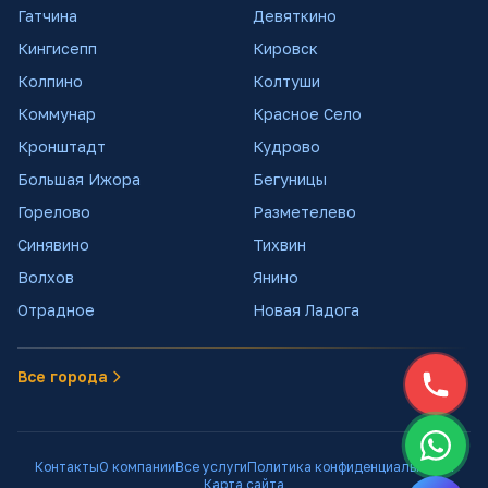
Гатчина
Девяткино
Кингисепп
Кировск
Колпино
Колтуши
Коммунар
Красное Село
Кронштадт
Кудрово
Большая Ижора
Бегуницы
Горелово
Разметелево
Синявино
Тихвин
Волхов
Янино
Отрадное
Новая Ладога
Все города
Контакты
О компании
Все услуги
Политика конфиденциальности
Карта сайта