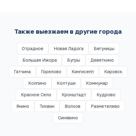
Также выезжаем в другие города
Отрадное
Новая Ладога
Бегуницы
Большая Ижора
Бугры
Девяткино
Гатчина
Горелово
Кингисепп
Кировск
Колпино
Колтуши
Коммунар
Красное Село
Кронштадт
Кудрово
Янино
Тихвин
Волхов
Разметелево
Синявино