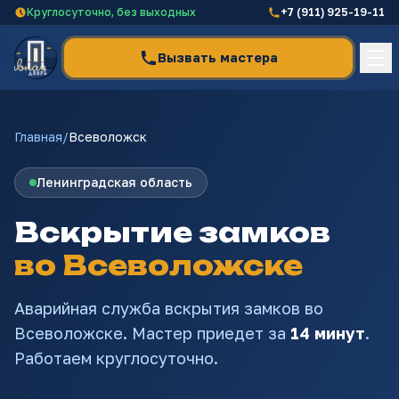
Круглосуточно, без выходных
+7 (911) 925-19-11
Вызвать мастера
Главная
/
Всеволожск
Вскрытие
Ленинградская область
Замена и ремонт
Вскрытие замков
Установка
во Всеволожске
География
Аварийная служба вскрытия замков
во
Всеволожске
. Мастер приедет за
14 минут
.
Работаем круглосуточно.